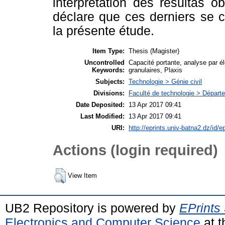
interprétation des résultas o
déclare que ces derniers se
la présente étude.
Item Type:
Thesis (Magister)
Uncontrolled
Capacité portante, analyse par él
Keywords:
granulaires, Plaxis
Subjects:
Technologie > Génie civil
Divisions:
Faculté de technologie > Départe
Date Deposited:
13 Apr 2017 09:41
Last Modified:
13 Apr 2017 09:41
URI:
http://eprints.univ-batna2.dz/id/e
Actions (login required)
View Item
UB2 Repository is powered by
EPrints
Electronics and Computer Science
at t