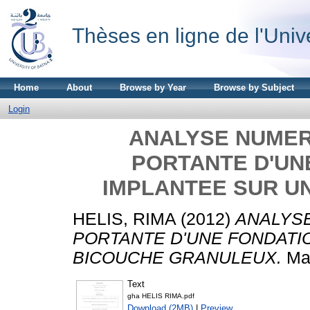
Thèses en ligne de l'Univ
Home
About
Browse by Year
Browse by Subject
Login
ANALYSE NUMER
PORTANTE D'UN
IMPLANTEE SUR U
HELIS, RIMA
(2012)
ANALYSE
PORTANTE D'UNE FONDATI
BICOUCHE GRANULEUX.
Mag
Text
gha HELIS RIMA.pdf
Download (2MB)
|
Preview