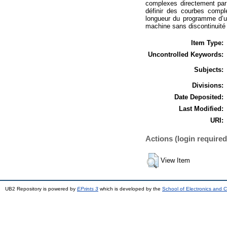
complexes directement par
définir des courbes compl
longueur du programme d’us
machine sans discontinuité
Item Type:
Uncontrolled Keywords:
Subjects:
Divisions:
Date Deposited:
Last Modified:
URI:
Actions (login required
View Item
UB2 Repository is powered by
EPrints 3
which is developed by the
School of Electronics and 