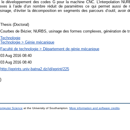
 le développement des codes G pour la machine CNC. L'interpolation NUR
exes à l’aide d’un nombre réduit de paramètres ce qui permet aussi de r
inage, d’éviter la décomposition en segments des parcours d’outil, avoir
Thesis (Doctoral)
Courbes de Bézier, NURBS, usinage des formes complexes, génération de tra
Technologie
Technologie > Génie mécanique
Faculté de technologie > Département de génie mécanique
03 Aug 2016 08:40
03 Aug 2016 08:40
http://eprints.univ-batna2.dz/id/eprint/225
)
Computer Science
at the University of Southampton.
More information and software credits
.