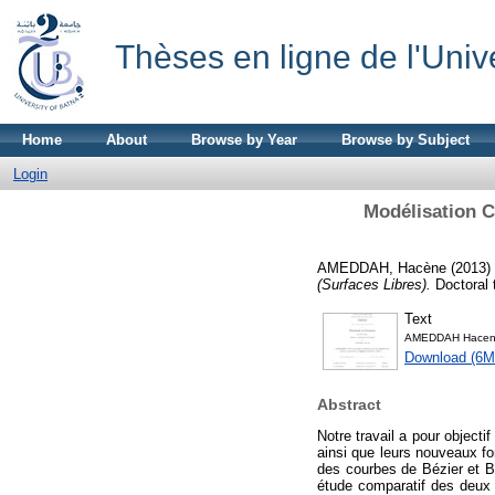
Thèses en ligne de l'Univ
Home
About
Browse by Year
Browse by Subject
Login
Modélisation C
AMEDDAH, Hacène
(2013)
(Surfaces Libres).
Doctoral 
Text
AMEDDAH Hacen
Download (6M
Abstract
Notre travail a pour object
ainsi que leurs nouveaux f
des courbes de Bézier et B-
étude comparatif des deux 