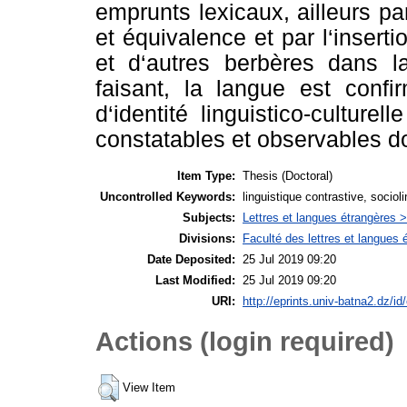
emprunts lexicaux, ailleurs par
et équivalence et par l‘insert
et d‘autres berbères dans la
faisant, la langue est conf
d‘identité linguistico-culture
constatables et observables d
Item Type:
Thesis (Doctoral)
Uncontrolled Keywords:
linguistique contrastive, socio
Subjects:
Lettres et langues étrangères 
Divisions:
Faculté des lettres et langues
Date Deposited:
25 Jul 2019 09:20
Last Modified:
25 Jul 2019 09:20
URI:
http://eprints.univ-batna2.dz/id
Actions (login required)
View Item