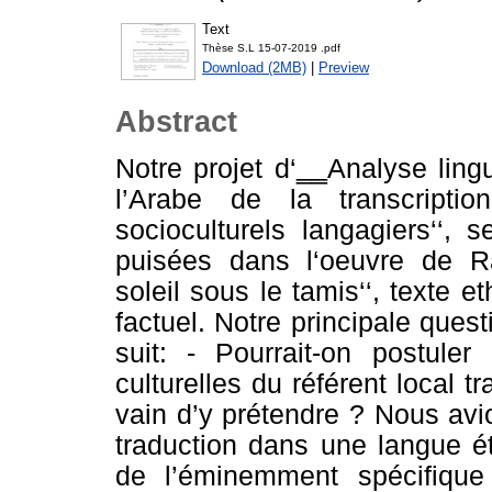
Text
Thèse S.L 15-07-2019 .pdf
Download (2MB)
|
Preview
Abstract
Notre projet d‘‗‗Analyse ling
l’Arabe de la transcripti
socioculturels langagiers‘‘,
puisées dans l‘oeuvre de R
soleil sous le tamis‘‘, texte
factuel. Notre principale que
suit: - Pourrait-on postuler
culturelles du référent local t
vain d’y prétendre ? Nous avi
traduction dans une langue ét
de l’éminemment spécifique 