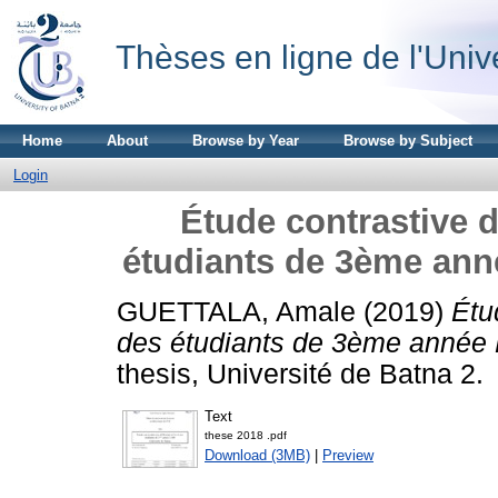
Thèses en ligne de l'Univ
Home
About
Browse by Year
Browse by Subject
Login
Étude contrastive de
étudiants de 3ème ann
GUETTALA, Amale
(2019)
Étud
des étudiants de 3ème année 
thesis, Université de Batna 2.
Text
these 2018 .pdf
Download (3MB)
|
Preview