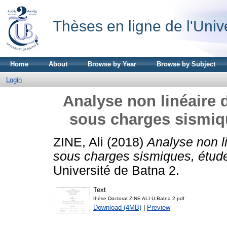
Thèses en ligne de l'Univ
Home
About
Browse by Year
Browse by Subject
Login
Analyse non linéaire 
sous charges sismiqu
ZINE, Ali
(2018)
Analyse non l
sous charges sismiques, étude 
Université de Batna 2.
Text
thèse Doctorat ZINE ALI U.Batna 2.pdf
Download (4MB)
|
Preview