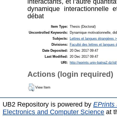
interactants, et l’autre quanti
dynamique interactionnelle et
débat
Item Type:
Thesis (Doctoral)
Uncontrolled Keywords:
Dynamique motivationnelle, dida
Subjects:
Lettres et langues étrangères 
Divisions:
Faculté des lettres et langues
Date Deposited:
20 Dec 2017 09:47
Last Modified:
20 Dec 2017 09:47
URI:
http://eprints.univ-batna2.dz/id
Actions (login required)
View Item
UB2 Repository is powered by
EPrints
Electronics and Computer Science
at t