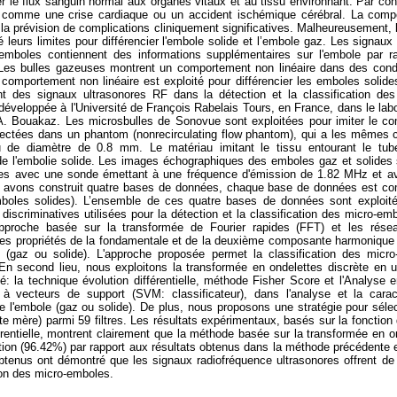
 le flux sanguin normal aux organes vitaux et au tissu environnant. Par cons
omme une crise cardiaque ou un accident ischémique cérébral. La compos
s la prévision de complications cliniquement significatives. Malheureusement,
é leurs limites pour différencier l'embole solide et l’embole gaz. Les signau
s emboles contiennent des informations supplémentaires sur l'embole par r
s. Les bulles gazeuses montrent un comportement non linéaire dans des condi
e comportement non linéaire est exploité pour différencier les emboles soli
tement des signaux ultrasonores RF dans la détection et la classification d
t développée à l'Université de François Rabelais Tours, en France, dans le 
 A. Bouakaz. Les microsbulles de Sonovue sont exploitées pour imiter le 
jectées dans un phantom (nonrecirculating flow phantom), qui a les mêmes ca
 de diamètre de 0.8 mm. Le matériau imitant le tissu entourant le tube
 l'embolie solide. Les images échographiques des emboles gaz et solides son
res avec une sonde émettant à une fréquence d'émission de 1.82 MHz et 
us avons construit quatre bases de données, chaque base de données est co
oles solides). L’ensemble de ces quatre bases de données sont exploitée
discriminatives utilisées pour la détection et la classification des micro-em
proche basée sur la transformée de Fourier rapides (FFT) et les réseau
nt les propriétés de la fondamentale et de la deuxième composante harmoniqu
e (gaz ou solide). L'approche proposée permet la classification des mic
En second lieu, nous exploitons la transformée en ondelettes discrète en uti
té: la technique évolution différentielle, méthode Fisher Score et l'Analyse
 vecteurs de support (SVM: classificateur), dans l'analyse et la cara
e l'embole (gaz ou solide). De plus, nous proposons une stratégie pour sélect
te mère) parmi 59 filtres. Les résultats expérimentaux, basés sur la fonction
férentielle, montrent clairement que la méthode basée sur la transformée en o
ation (96.42%) par rapport aux résultats obtenus dans la méthode précédente e
btenus ont démontré que les signaux radiofréquence ultrasonores offrent de 
tion des micro-emboles.