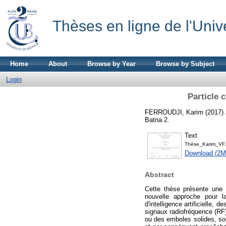
Thèses en ligne de l'Univ
Home
About
Browse by Year
Browse by Subject
Login
Particle 
FERROUDJI, Karim
(2017)
Batna 2.
Text
Thése_Karim_VF.
Download (2M
Abstract
Cette thèse présente une 
nouvelle approche pour l
d'intelligence artificielle,
signaux radiofréquence (RF)
ou des emboles solides, son