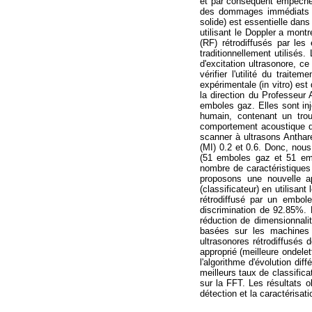
et par conséquent empêcher
des dommages immédiats c
solide) est essentielle dan
utilisant le Doppler a montr
(RF) rétrodiffusés par le
traditionnellement utilisé
d'excitation ultrasonore, c
vérifier l'utilité du trai
expérimentale (in vitro) es
la direction du Professeur
emboles gaz. Elles sont in
humain, contenant un trou
comportement acoustique de
scanner à ultrasons Antha
(MI) 0.2 et 0.6. Donc, no
(51 emboles gaz et 51 emb
nombre de caractéristiques 
proposons une nouvelle ap
(classificateur) en utilisa
rétrodiffusé par un embol
discrimination de 92.85%. 
réduction de dimensionnali
basées sur les machines à
ultrasonores rétrodiffusés d
approprié (meilleure ondelet
l'algorithme d'évolution dif
meilleurs taux de classific
sur la FFT. Les résultats o
détection et la caractérisa