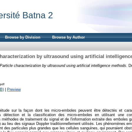
ersité Batna 2
Browse by Division
Browse by Author
characterization by ultrasound using artificial intelligen
Particle characterization by ultrasound using artificial intelligence methods.
Do
pdf
B)
|
Preview
étude sur la façon dont les micro-emboles peuvent être détectés et cara
a détection et la classification des micro-emboles en utilisant une co
 des méthodes de traitement du signal et de l'information extraite des emboles ga
 au lieu des signaux Doppler traditionnellement utilisés. Les phénomènes embo
t des particules plus grandes que les cellules sanguines, qui pourraient obs