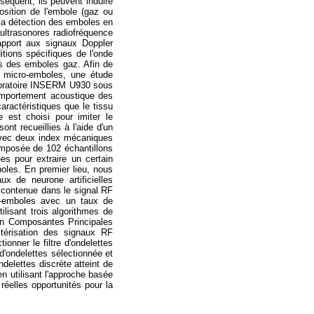
équent, ils peuvent induire
ition de l'embole (gaz ou
 la détection des emboles en
x ultrasonores radiofréquence
apport aux signaux Doppler
tions spécifiques de l'onde
des des emboles gaz. Afin de
es micro-emboles, une étude
laboratoire INSERM U930 sous
comportement acoustique des
ractéristiques que le tissu
 est choisi pour imiter le
t recueillies à l'aide d'un
avec deux index mécaniques
mposée de 102 échantillons
s pour extraire un certain
boles. En premier lieu, nous
x de neurone artificielles
e contenue dans le signal RF
ro-emboles avec un taux de
lisant trois algorithmes de
 en Composantes Principales
ctérisation des signaux RF
ionner le filtre d'ondelettes
 d'ondelettes sélectionnée et
ndelettes discrète atteint de
n utilisant l'approche basée
réelles opportunités pour la