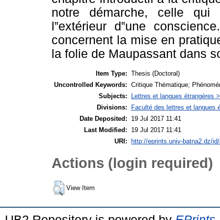
notre démarche, celle qui 
l‟extérieur d‟une conscience
concernent la mise en pratique
la folie de Maupassant dans so
Item Type:
Thesis (Doctoral)
Uncontrolled Keywords:
Critique Thématique; Phénoméno
Subjects:
Lettres et langues étrangères 
Divisions:
Faculté des lettres et langues
Date Deposited:
19 Jul 2017 11:41
Last Modified:
19 Jul 2017 11:41
URI:
http://eprints.univ-batna2.dz/id
Actions (login required)
View Item
UB2 Repository is powered by
EPrints