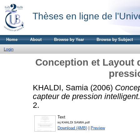
Thèses en ligne de l'Univ
Home
About
Browse by Year
Browse by Subject
Login
Conception et Layout 
pressio
KHALDI, Samia
(2006)
Concep
capteur de pression intelligent
2.
Text
inj KHALDI SAMIA.pdf
Download (4MB)
|
Preview