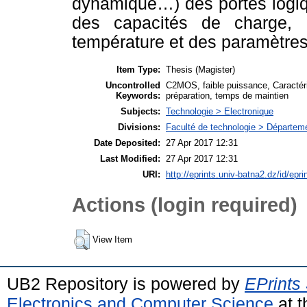
dynamique…) des portes logiq
des capacités de charge, d
température et des paramètres 
Item Type:
Thesis (Magister)
Uncontrolled
C2MOS, faible puissance, Caractéri
Keywords:
préparation, temps de maintien
Subjects:
Technologie > Electronique
Divisions:
Faculté de technologie > Départeme
Date Deposited:
27 Apr 2017 12:31
Last Modified:
27 Apr 2017 12:31
URI:
http://eprints.univ-batna2.dz/id/epri
Actions (login required)
View Item
UB2 Repository is powered by
EPrints
Electronics and Computer Science
at t