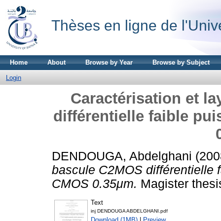
Thèses en ligne de l'Univ
Home
About
Browse by Year
Browse by Subject
Login
Caractérisation et 
différentielle faible 
DENDOUGA, Abdelghani
(200
bascule C2MOS différentielle 
CMOS 0.35μm.
Magister thesis
Text
inj DENDOUGA ABDELGHANI.pdf
Download (1MB)
|
Preview