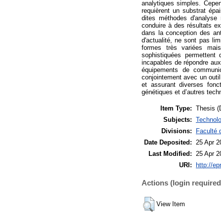
analytiques simples. Cepen
requièrent un substrat épa
dites méthodes d'analyse
conduire à des résultats ex
dans la conception des an
d'actualité, ne sont pas li
formes très variées mai
sophistiquées permettent 
incapables de répondre aux
équipements de communica
conjointement avec un outil
et assurant diverses fonc
génétiques et d’autres tech
Item Type:
Thesis (
Subjects:
Technolo
Divisions:
Faculté 
Date Deposited:
25 Apr 2
Last Modified:
25 Apr 2
URI:
http://ep
Actions (login required
View Item