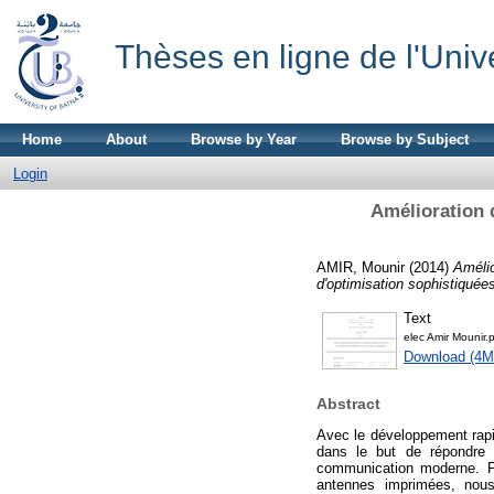
Thèses en ligne de l'Univ
Home
About
Browse by Year
Browse by Subject
Login
Amélioration 
AMIR, Mounir
(2014)
Améli
d'optimisation sophistiquée
Text
elec Amir Mounir.
Download (4M
Abstract
Avec le développement rapi
dans le but de répondre 
communication moderne. Pa
antennes imprimées, nous