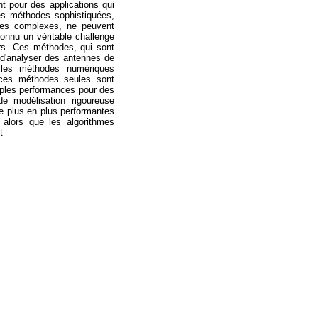
t pour des applications qui
les méthodes sophistiquées,
ues complexes, ne peuvent
connu un véritable challenge
rs. Ces méthodes, qui sont
t d'analyser des antennes de
 les méthodes numériques
, ces méthodes seules sont
iples performances pour des
e modélisation rigoureuse
de plus en plus performantes
 alors que les algorithmes
t