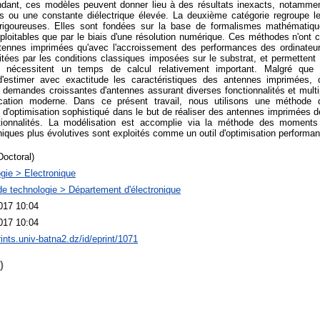
dant, ces modèles peuvent donner lieu à des résultats inexacts, notammen
is ou une constante diélectrique élevée. La deuxième catégorie regroupe 
 rigoureuses. Elles sont fondées sur la base de formalismes mathématiq
ploitables que par le biais d'une résolution numérique. Ces méthodes n'ont 
tennes imprimées qu'avec l'accroissement des performances des ordinateu
mitées par les conditions classiques imposées sur le substrat, et permetten
s nécessitent un temps de calcul relativement important. Malgré que
d'estimer avec exactitude les caractéristiques des antennes imprimées
 demandes croissantes d'antennes assurant diverses fonctionnalités et mult
tion moderne. Dans ce présent travail, nous utilisons une méthode d
 d'optimisation sophistiqué dans le but de réaliser des antennes imprimées 
tionnalités. La modélisation est accomplie via la méthode des moments
niques plus évolutives sont exploités comme un outil d'optimisation performan
Doctoral)
gie > Electronique
de technologie > Département d'électronique
017 10:04
017 10:04
rints.univ-batna2.dz/id/eprint/1071
)