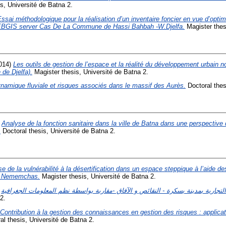
s, Université de Batna 2.
ssai méthodologique pour la réalisation d’un inventaire foncier en vue d’optim
EBGIS server Cas De La Commune de Hassi Bahbah -W.Djelfa.
Magister thes
014)
Les outils de gestion de l’espace et la réalité du développement urbain 
 de Djelfa).
Magister thesis, Université de Batna 2.
namique fluviale et risques associés dans le massif des Aurès.
Doctoral thes
)
Analyse de la fonction sanitaire dans la ville de Batna dans une perspective 
.
Doctoral thesis, Université de Batna 2.
e de la vulnérabilité à la désertification dans un espace steppique à l’aide des
es Nememchas.
Magister thesis, Université de Batna 2.
)
2.
Contribution à la gestion des connaissances en gestion des risques : applicat
l thesis, Université de Batna 2.