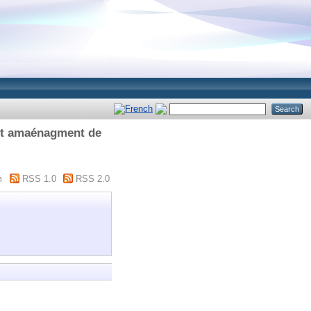
 et amaénagment de
m
RSS 1.0
RSS 2.0