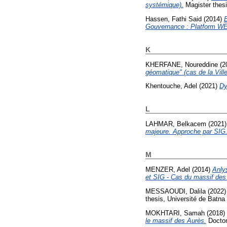
systémique).
Magister thesi
Hassen, Fathi Said
(2014)
E
Gouvernance : Platform W
K
KHERFANE, Noureddine
(2
géomatique" (cas de la Ville
Khentouche, Adel
(2021)
Dy
L
LAHMAR, Belkacem
(2021
majeure. Approche par SIG
M
MENZER, Adel
(2014)
Anlys
et SIG - Cas du massif d
MESSAOUDI, Dalila
(2022
thesis, Université de Batna 
MOKHTARI, Samah
(2018)
le massif des Aurès.
Doctora