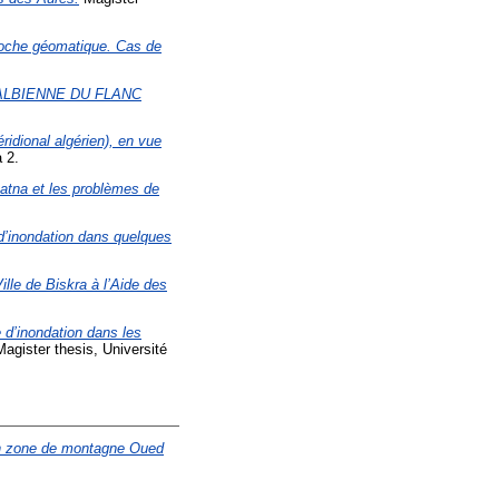
proche géomatique. Cas de
ALBIENNE DU FLANC
idional algérien), en vue
 2.
Batna et les problèmes de
d’inondation dans quelques
lle de Biskra à l’Aide des
 d’inondation dans les
agister thesis, Université
 en zone de montagne Oued