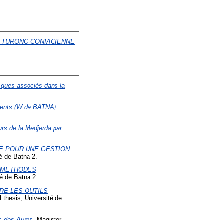
 TURONO-CONIACIENNE
risques associés dans la
uents (W de BATNA).
urs de la Medjerda par
E POUR UNE GESTION
é de Batna 2.
S METHODES
té de Batna 2.
RE LES OUTILS
 thesis, Université de
s des Aurès.
Magister