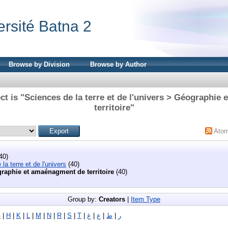
ersité Batna 2
Browse by Division
Browse by Author
ct is "Sciences de la terre et de l'univers > Géographie
territoire"
Ato
40)
la terre et de l'univers
(40)
raphie et amaénagment de territoire
(40)
Group by:
Creators
|
Item Type
G
|
H
|
K
|
L
|
M
|
N
|
R
|
S
|
T
|
غ
|
ع
|
ط
|
ر