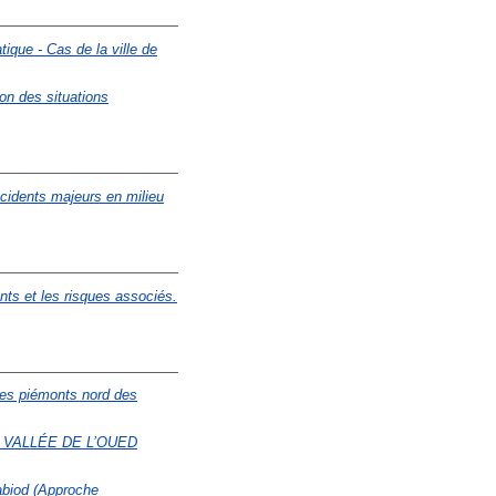
ique - Cas de la ville de
on des situations
ccidents majeurs en milieu
ts et les risques associés.
Des piémonts nord des
 VALLÉE DE L’OUED
Labiod (Approche