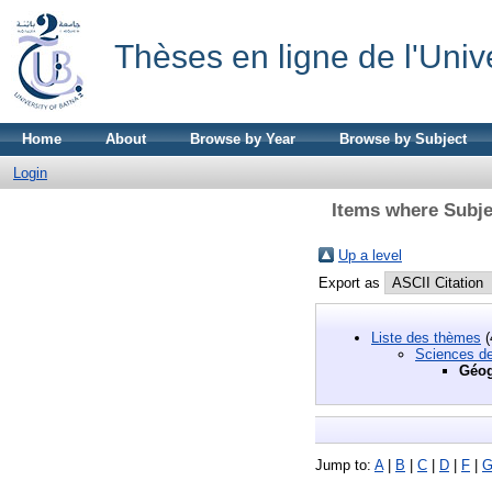
Thèses en ligne de l'Univ
Home
About
Browse by Year
Browse by Subject
Login
Items where Subje
Up a level
Export as
Liste des thèmes
(
Sciences de 
Géog
Jump to:
A
|
B
|
C
|
D
|
F
|