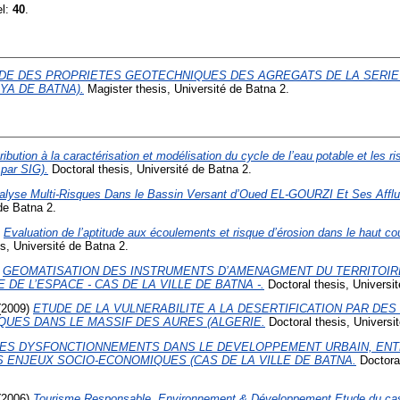
el:
40
.
DE DES PROPRIETES GEOTECHNIQUES DES AGREGATS DE LA SERIE
AYA DE BATNA).
Magister thesis, Université de Batna 2.
ribution à la caractérisation et modélisation du cycle de l’eau potable et les 
par SIG).
Doctoral thesis, Université de Batna 2.
alyse Multi-Risques Dans le Bassin Versant d’Oued EL-GOURZI Et Ses Affl
de Batna 2.
)
Evaluation de l’aptitude aux écoulements et risque d’érosion dans le haut co
s, Université de Batna 2.
)
GEOMATISATION DES INSTRUMENTS D’AMENAGMENT DU TERRITOIR
DE L’ESPACE - CAS DE LA VILLE DE BATNA -.
Doctoral thesis, Universit
(2009)
ETUDE DE LA VULNERABILITE A LA DESERTIFICATION PAR DE
QUES DANS LE MASSIF DES AURES (ALGERIE.
Doctoral thesis, Universi
LES DYSFONCTIONNEMENTS DANS LE DEVELOPPEMENT URBAIN, ENT
 ENJEUX SOCIO-ECONOMIQUES (CAS DE LA VILLE DE BATNA.
Doctoral
(2006)
Tourisme Responsable, Environnement & Développement Etude du ca