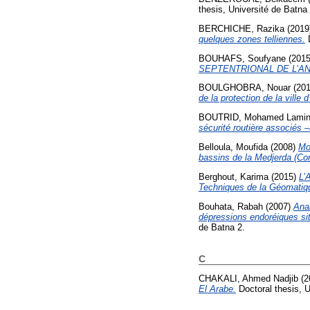
thesis, Université de Batna 
BERCHICHE, Razika
(2019
quelques zones telliennes.
D
BOUHAFS, Soufyane
(201
SEPTENTRIONAL DE L’ANT
BOULGHOBRA, Nouar
(20
de la protection de la ville
BOUTRID, Mohamed Lami
sécurité routière associés 
Belloula, Moufida
(2008)
Mo
bassins de la Medjerda (Con
Berghout, Karima
(2015)
L’
Techniques de la Géomatiq
Bouhata, Rabah
(2007)
Anal
dépressions endoréiques sit
de Batna 2.
C
CHAKALI, Ahmed Nadjib
(2
El Arabe.
Doctoral thesis, U