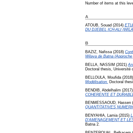
Number of items at this lev
A
ATOUB, Souad
(2014)
ETU
DU DJEBEL ICH-ALI (WIL
B
BAZIZ, Nafissa
(2018)
Cont
Wilaya de Batna (Approche 
BELLA, NASSIM
(2021)
An
Doctoral thesis, Université 
BELLOULA, Moufida
(2018
Modélisation.
Doctoral thesi
BENDIB, Abdelhalim
(2017
COHERENTE ET DURABLE 
BENMESSAOUD, Hassen
QUANTITATIVES NUMERI
BENYAHIA, Lamia
(2015)
D’AMENAGEMENT ET LES
Batna 2.
BENZEROUAL, Belkacem