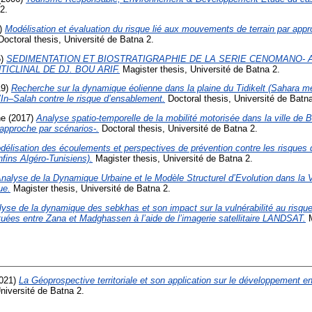
2.
)
Modélisation et évaluation du risque lié aux mouvements de terrain par ap
octoral thesis, Université de Batna 2.
5)
SEDIMENTATION ET BIOSTRATIGRAPHIE DE LA SERIE CENOMANO- 
ICLINAL DE DJ. BOU ARIF.
Magister thesis, Université de Batna 2.
19)
Recherche sur la dynamique éolienne dans la plaine du Tidikelt (Sahara mér
 d’In–Salah contre le risque d’ensablement.
Doctoral thesis, Université de Batna
ne
(2017)
Analyse spatio-temporelle de la mobilité motorisée dans la ville de 
–approche par scénarios-.
Doctoral thesis, Université de Batna 2.
délisation des écoulements et perspectives de prévention contre les risques 
fins Algéro-Tunisiens).
Magister thesis, Université de Batna 2.
Analyse de la Dynamique Urbaine et le Modèle Structurel d’Evolution dans la Vi
ue.
Magister thesis, Université de Batna 2.
yse de la dynamique des sebkhas et son impact sur la vulnérabilité au risque
uées entre Zana et Madghassen à l’aide de l’imagerie satellitaire LANDSAT.
M
021)
La Géoprospective territoriale et son application sur le développement
niversité de Batna 2.