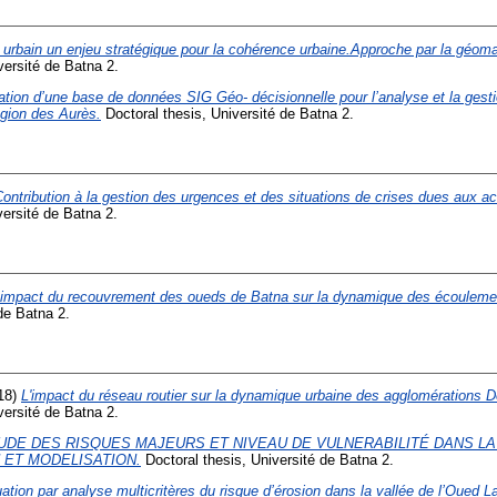
 urbain un enjeu stratégique pour la cohérence urbaine.Approche par la géomat
versité de Batna 2.
ation d’une base de données SIG Géo- décisionnelle pour l’analyse et la gesti
égion des Aurès.
Doctoral thesis, Université de Batna 2.
ontribution à la gestion des urgences et des situations de crises dues aux a
versité de Batna 2.
’impact du recouvrement des oueds de Batna sur la dynamique des écoulemen
de Batna 2.
18)
L'impact du réseau routier sur la dynamique urbaine des agglomérations 
versité de Batna 2.
UDE DES RISQUES MAJEURS ET NIVEAU DE VULNERABILITÉ DANS LA
N ET MODELISATION.
Doctoral thesis, Université de Batna 2.
ation par analyse multicritères du risque d’érosion dans la vallée de l’Oued 