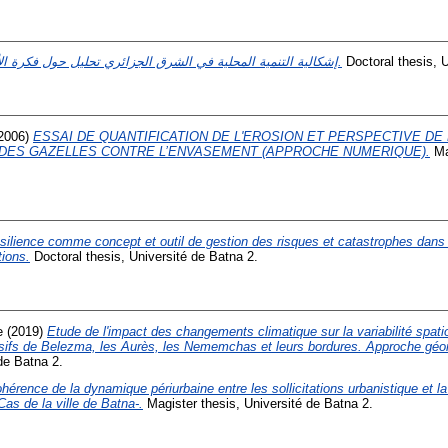
إشكالية التنمية المحلية في الشرق الجزائري تحليل حول فكرة الأقلمة.
Doctoral thesis, U
2006)
ESSAI DE QUANTIFICATION DE L'EROSION ET PERSPECTIVE DE
DES GAZELLES CONTRE L’ENVASEMENT (APPROCHE NUMERIQUE).
Mag
ésilience comme concept et outil de gestion des risques et catastrophes dans 
tions.
Doctoral thesis, Université de Batna 2.
e
(2019)
Etude de l'impact des changements climatique sur la variabilité spati
ssifs de Belezma, les Aurès, les Nememchas et leurs bordures. Approche géom
de Batna 2.
ohérence de la dynamique périurbaine entre les sollicitations urbanistique et l
Cas de la ville de Batna-.
Magister thesis, Université de Batna 2.