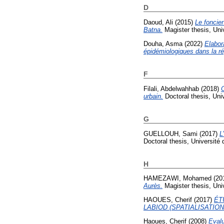
D
Daoud, Ali
(2015)
Le foncier
Batna.
Magister thesis, Uni
Douha, Asma
(2022)
Elabor
épidémiologiques dans la r
F
Filali, Abdelwahhab
(2018)
C
urbain.
Doctoral thesis, Uni
G
GUELLOUH, Sami
(2017)
L
Doctoral thesis, Université 
H
HAMEZAWI, Mohamed
(20
Aurès.
Magister thesis, Uni
HAOUES, Cherif
(2017)
ÉT
LABIOD (SPATIALISATIO
Haoues, Cherif
(2008)
Evalu