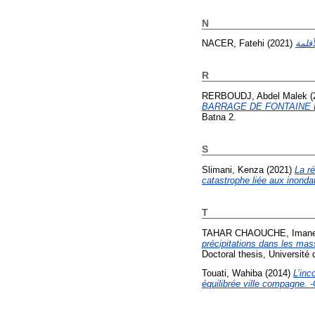
N
NACER, Fatehi
(2021)
R
RERBOUDJ, Abdel Malek
(
BARRAGE DE FONTAINE 
Batna 2.
S
Slimani, Kenza
(2021)
La r
catastrophe liée aux inonda
T
TAHAR CHAOUCHE, Iman
précipitations dans les ma
Doctoral thesis, Université 
Touati, Wahiba
(2014)
L’inc
équilibrée ville compagne. -