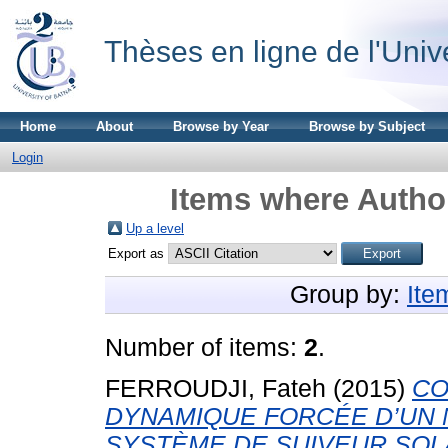
Thèses en ligne de l'Univ
Home
About
Browse by Year
Browse by Subject
Login
Items where Author
Up a level
Export as
Group by:
Ite
Number of items:
2
.
FERROUDJI, Fateh
(2015)
CO
DYNAMIQUE FORCÉE D’UN
SYSTÈME DE SUIVEUR SOLA