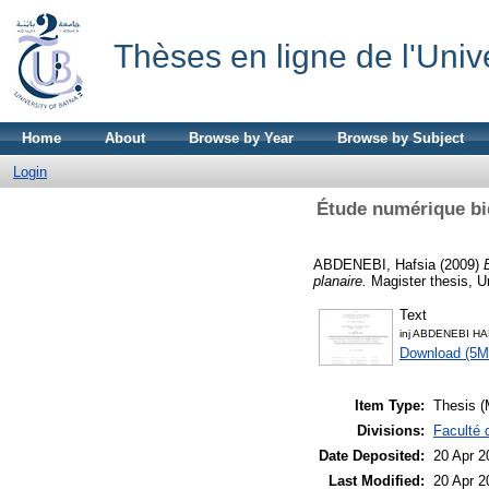
Thèses en ligne de l'Univ
Home
About
Browse by Year
Browse by Subject
Login
Étude numérique bi
ABDENEBI, Hafsia
(2009)
planaire.
Magister thesis, U
Text
inj ABDENEBI HA
Download (5M
Item Type:
Thesis (
Divisions:
Faculté 
Date Deposited:
20 Apr 2
Last Modified:
20 Apr 2