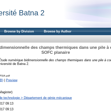
ersité Batna 2
Browse by Division
Browse by Author
dimensionnelle des champs thermiques dans une pile à 
SOFC planaire
Étude numérique bidimensionnelle des champs thermiques dans une pile à c
niversité de Batna 2.
FSIA.pdf
B)
|
Preview
Magister)
de technologie > Département de génie mécanique
017 09:13
017 09:13