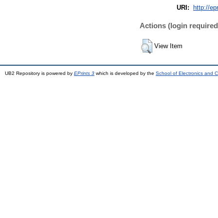
URI:
http://ep
Actions (login required
View Item
UB2 Repository is powered by
EPrints 3
which is developed by the
School of Electronics and 