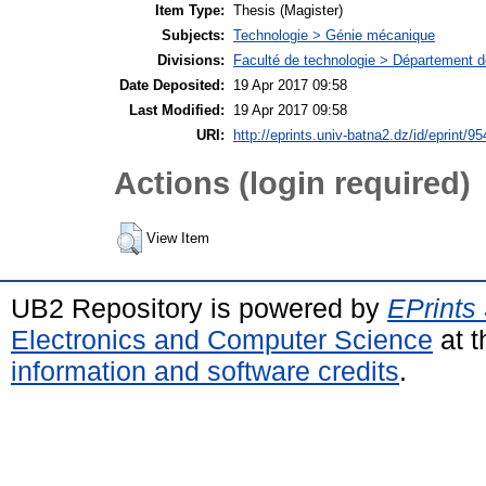
Item Type:
Thesis (Magister)
Subjects:
Technologie > Génie mécanique
Divisions:
Faculté de technologie > Département 
Date Deposited:
19 Apr 2017 09:58
Last Modified:
19 Apr 2017 09:58
URI:
http://eprints.univ-batna2.dz/id/eprint/95
Actions (login required)
View Item
UB2 Repository is powered by
EPrints
Electronics and Computer Science
at t
information and software credits
.