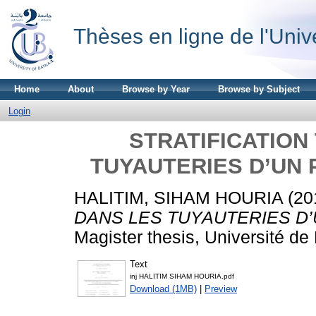
Thèses en ligne de l'Univ
Home
About
Browse by Year
Browse by Subject
Login
STRATIFICATION
TUYAUTERIES D’UN 
HALITIM, SIHAM HOURIA
(20
DANS LES TUYAUTERIES D’
Magister thesis, Université de
Text
inj HALITIM SIHAM HOURIA.pdf
Download (1MB)
|
Preview