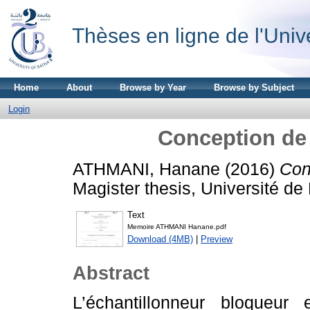
Thèses en ligne de l'Univ
Home
About
Browse by Year
Browse by Subject
Login
Conception de 
ATHMANI, Hanane
(2016)
Con
Magister thesis, Université de
Text
Memoire ATHMANI Hanane.pdf
Download (4MB)
|
Preview
Abstract
L’échantillonneur bloqueur