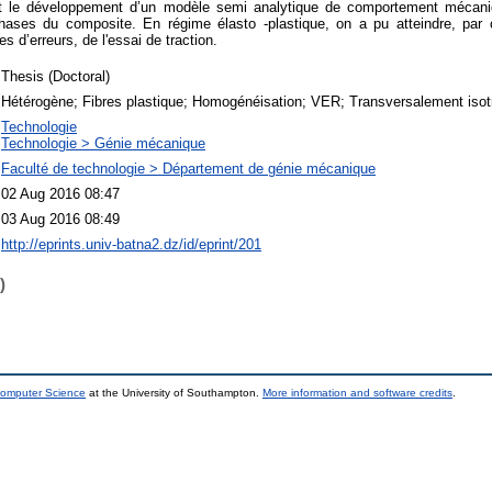
est le développement d’un modèle semi analytique de comportement mécan
ses du composite. En régime élasto -plastique, on a pu atteindre, par ce
 d’erreurs, de l'essai de traction.
Thesis (Doctoral)
Hétérogène; Fibres plastique; Homogénéisation; VER; Transversalement isot
Technologie
Technologie > Génie mécanique
Faculté de technologie > Département de génie mécanique
02 Aug 2016 08:47
03 Aug 2016 08:49
http://eprints.univ-batna2.dz/id/eprint/201
)
Computer Science
at the University of Southampton.
More information and software credits
.