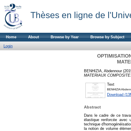
Thèses en ligne de l'Univ
Home
About
Browse by Year
Browse by Subject
Login
OPTIMISATIO
MATE
BENHIZIA, Abdennour
(201
MATERIAUX COMPOSITE
Text
BENHIZIA Abdenn
Download (13
Abstract
Dans le cadre de ce trava
élastique renforcée avec u
technique d'homogénéisation
la notion de volume élément