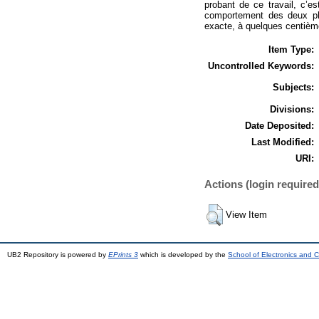
probant de ce travail, c’
comportement des deux pha
exacte, à quelques centièmes
Item Type:
Uncontrolled Keywords:
Subjects:
Divisions:
Date Deposited:
Last Modified:
URI:
Actions (login required
View Item
UB2 Repository is powered by
EPrints 3
which is developed by the
School of Electronics and 