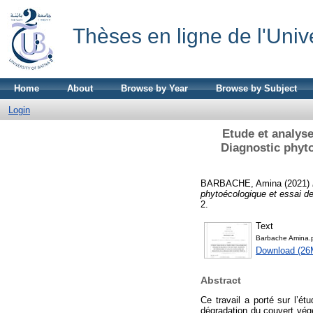
Thèses en ligne de l'Univ
Home
About
Browse by Year
Browse by Subject
Login
Etude et analyse
Diagnostic phyto
BARBACHE, Amina
(2021)
phytoécologique et essai de
2.
Text
Barbache Amina.
Download (26
Abstract
Ce travail a porté sur l’é
dégradation du couvert vég