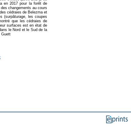
a en 2017 pour la forêt de
at des changements au cours
l des cédraies de Belezma et
es (surpâturage, les coupes
 montré que les cédraies de
eur surfaces est en état de
dans le Nord et le Sud de la
; Guett
t