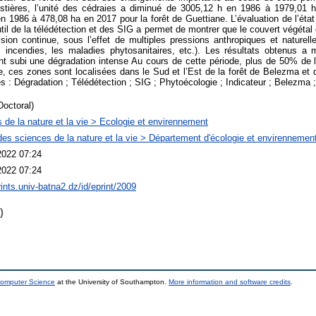
estières, l’unité des cédraies a diminué de 3005,12 h en 1986 à 1979,01 h
n 1986 à 478,08 ha en 2017 pour la forêt de Guettiane. L’évaluation de l’ét
outil de la télédétection et des SIG a permet de montrer que le couvert végéta
sion continue, sous l’effet de multiples pressions anthropiques et naturell
les incendies, les maladies phytosanitaires, etc.). Les résultats obtenus a
t subi une dégradation intense Au cours de cette période, plus de 50% de l
le, ces zones sont localisées dans le Sud et l’Est de la forêt de Belezma et 
és : Dégradation ; Télédétection ; SIG ; Phytoécologie ; Indicateur ; Belezma 
Doctoral)
 de la nature et la vie > Ecologie et envirennement
des sciences de la nature et la vie > Département d'écologie et envirennemen
2022 07:24
2022 07:24
rints.univ-batna2.dz/id/eprint/2009
)
Computer Science
at the University of Southampton.
More information and software credits
.