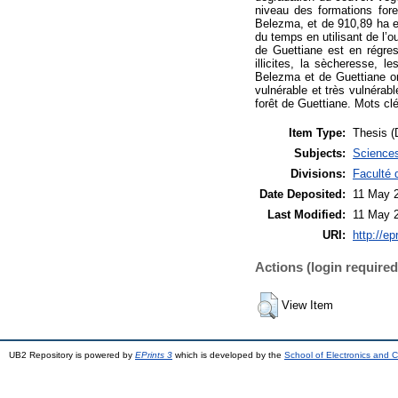
niveau des formations for
Belezma, et de 910,89 ha e
du temps en utilisant de l’
de Guettiane est en régres
illicites, la sècheresse, 
Belezma et de Guettiane on
vulnérable et très vulnérab
forêt de Guettiane. Mots cl
Item Type:
Thesis (
Subjects:
Sciences
Divisions:
Faculté 
Date Deposited:
11 May 
Last Modified:
11 May 
URI:
http://ep
Actions (login required
View Item
UB2 Repository is powered by
EPrints 3
which is developed by the
School of Electronics and 