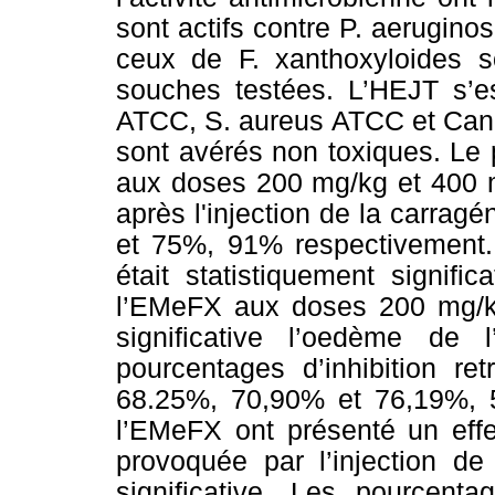
sont actifs contre P. aerugin
ceux de F. xanthoxyloides so
souches testées. L’HEJT s’es
ATCC, S. aureus ATCC et Cand
sont avérés non toxiques. Le p
aux doses 200 mg/kg et 400 
après l'injection de la carrag
et 75%, 91% respectivement. L
était statistiquement signifi
l’EMeFX aux doses 200 mg/k
significative l’oedème de l
pourcentages d’inhibition re
68.25%, 70,90% et 76,19%, 
l’EMeFX ont présenté un effe
provoquée par l’injection de
significative. Les pourcenta