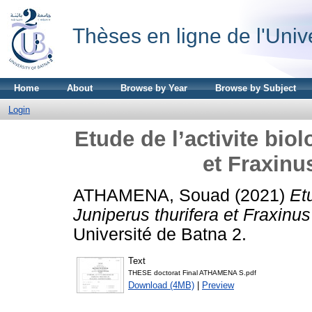
Thèses en ligne de l'Univ
Home
About
Browse by Year
Browse by Subject
Login
Etude de l’activite bio
et Fraxinu
ATHAMENA, Souad
(2021)
Et
Juniperus thurifera et Fraxinu
Université de Batna 2.
Text
THESE doctorat Final ATHAMENA S.pdf
Download (4MB)
|
Preview