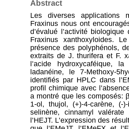
Abstract
Les diverses applications 
Fraxinus nous ont encouragés
d’évalué l’activité biologique
Fraxinus xanthoxyloides. Le
présence des polyphénols, de
extraits de J. thurifera et F.
l’acide hydroxycaféique, la 
ladanéine, le 7-Methoxy-5h
identifiés par HPLC dans l
profil chimique avec l’absen
a montré que les composés: β
1-ol, thujol, (+)-4-carène, (-
selinène, cinnamyl valérate 
l’HEJT. L’expression des résult
que l’EMeJT, l’EMeFX et l’