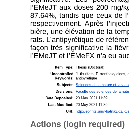
l’EMeJT aux doses 200 mg/kg
87.64%, tandis que ceux de 
respectivement. Après l’injec
bière, une élévation de la tem
rats. L’antipyrétique de référe
façon très significative la fièv
l’EMeJT et l’EMeFX n’a eu auc
Item Type:
Thesis (Doctoral)
Uncontrolled
J. thurifera, F. xanthoxyloides,
Keywords:
antipyrétique
Subjects:
Sciences de la nature et la vie 
Divisions:
Faculté des sciences de la natu
Date Deposited:
20 May 2021 11:39
Last Modified:
20 May 2021 11:39
URI:
http://eprints.univ-batna2.dz/id/
Actions (login required)