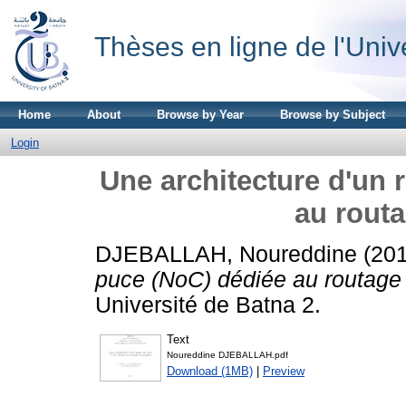
Thèses en ligne de l'Univ
Home
About
Browse by Year
Browse by Subject
Login
Une architecture d'un 
au rout
DJEBALLAH, Noureddine
(20
puce (NoC) dédiée au routage
Université de Batna 2.
Text
Noureddine DJEBALLAH.pdf
Download (1MB)
|
Preview