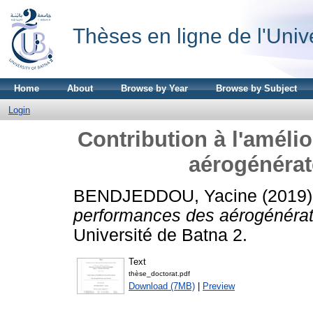
Thèses en ligne de l'Univ
Home
About
Browse by Year
Browse by Subject
Login
Contribution à l'améli
aérogénéra
BENDJEDDOU, Yacine
(2019
performances des aérogénérat
Université de Batna 2.
Text
thèse_doctorat.pdf
Download (7MB)
|
Preview