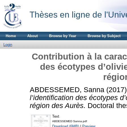
Thèses en ligne de l'Univ
Home
About
Browse by Year
Browse by Subject
Login
Contribution à la caract
des écotypes d’olivi
régio
ABDESSEMED, Sanna
(2017
l’identification des écotypes d
région des Aurès.
Doctoral thes
Text
ABDESSEMED Sanna.pdf
Download (6MB)
|
Preview