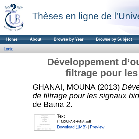
Thèses en ligne de l'Univ
Home
About
Browse by Year
Browse by Subject
Login
Développement d’out
filtrage pour l
GHANAI, MOUNA
(2013)
Déve
de filtrage pour les signaux b
de Batna 2.
Text
inj MOUNA GHANAI.pdf
Download (1MB)
|
Preview